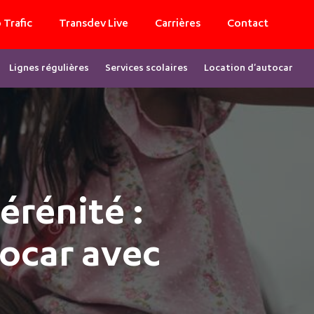
 Trafic
Transdev Live
Carrières
Contact
Lignes régulières
Services scolaires
Location d'autocar
érénité :
tocar avec