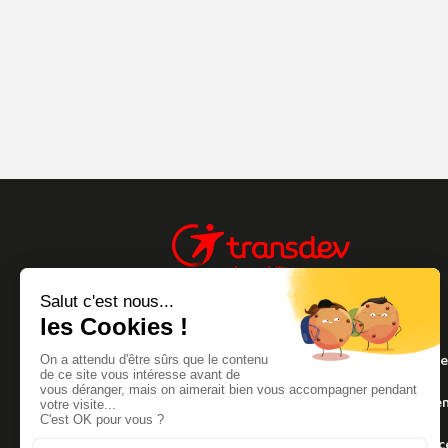
Info trafic
Sit
Transdev Live
Men
Bretagne
Footer
Carrières
Acce