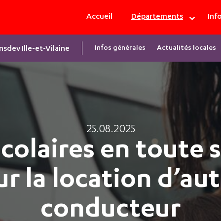
Bretagne
Accueil
Départements
Info
|
Navigation
Infos générales
Actualités locales
nsdev Ille-et-Vilaine
principale
25.08.2025
scolaires en toute s
r la location d’au
conducteur